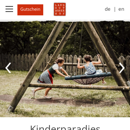
de
en
Landgut
Wohnen & Preise
Erlebnisse
Jahreszeiten
Impressionen
Kontakt & Buchen
Kinderparadies