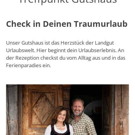
Wohnen & Preise
Check in Deinen Traumurlaub
Erlebnisse
Jahreszeiten
Unser Gutshaus ist das Herzstück der Landgut
Urlaubswelt. Hier beginnt dein Urlaubserlebnis. An
Impressionen
der Rezeption checkst du vom Alltag aus und in das
Ferienparadies ein.
Kontakt & Buchen