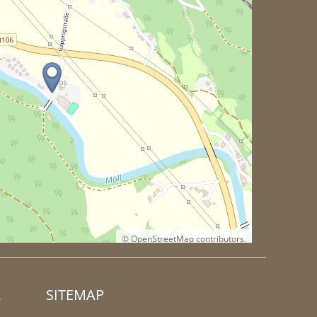
©
OpenStreetMap
contributors.
R
SITEMAP