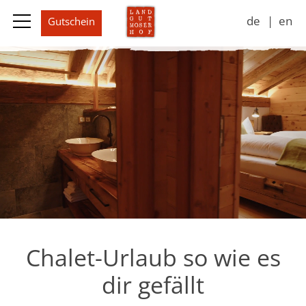
de
en
Landgut
Wohnen & Preise
Erlebnisse
Jahreszeiten
Impressionen
Kontakt & Buchen
Chalet-Urlaub so wie es
dir gefällt