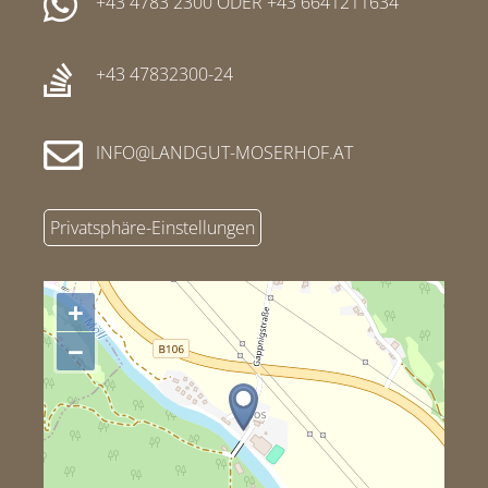
+43 4783 2300
ODER
+43 6641211634
+43 47832300-24
INFO
LANDGUT-MOSERHOF
AT
Privatsphäre-Einstellungen
+
−