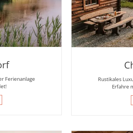
orf
C
r Ferienanlage
Rustikales Luxu
et!
Erfahre 