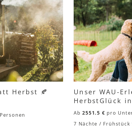
tt Herbst 🍂
Unser WAU-Erle
HerbstGlück in
Ab
2551.5 €
pro Unte
8 Personen
7 Nächte / Frühstück