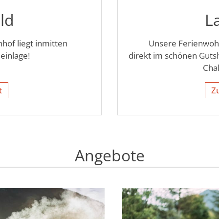
ld
L
hof liegt inmitten
Unsere Ferienwoh
einlage!
direkt im schönen Gutsh
Chal
t
Z
Angebote