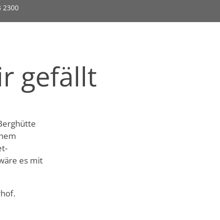
3 2300
r gefällt
Berghütte
einem
t-
wäre es mit
hof.